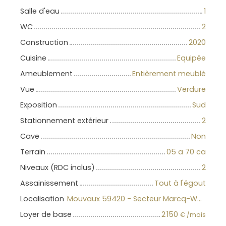
Salle d'eau
1
WC
2
Construction
2020
Cuisine
Equipée
Ameublement
Entièrement meublé
Vue
Verdure
Exposition
Sud
Stationnement extérieur
2
Cave
Non
Terrain
05 a 70 ca
Niveaux (RDC inclus)
2
Assainissement
Tout à l'égout
Localisation
Mouvaux 59420 - Secteur Marcq-Wasquehal-Mouvaux
Loyer de base
2 150
€ /mois