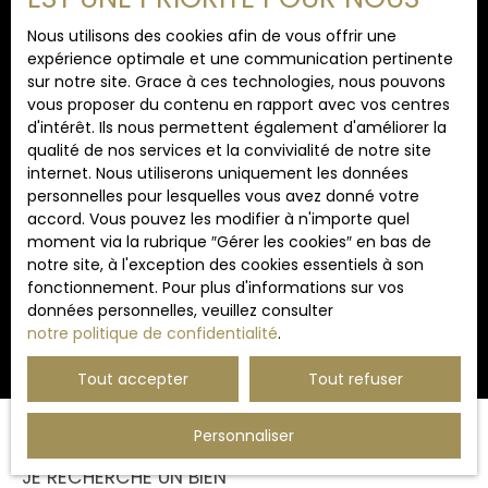
Internet www.bloctel.gouv.fr ou par courrier
adressé à :
Nous utilisons des cookies afin de vous offrir une
expérience optimale et une communication pertinente
Société Worldline, Service Bloctel, CS 61311, 41013
sur notre site. Grace à ces technologies, nous pouvons
BLOIS CEDEX.
vous proposer du contenu en rapport avec vos centres
d'intérêt. Ils nous permettent également d'améliorer la
Pour en savoir plus sur le traitement de vos
qualité de nos services et la convivialité de notre site
données personnelles, veuillez consulter notre
internet. Nous utiliserons uniquement les données
politique de confidentialité
.
personnelles pour lesquelles vous avez donné votre
accord. Vous pouvez les modifier à n'importe quel
moment via la rubrique ″Gérer les cookies″ en bas de
notre site, à l'exception des cookies essentiels à son
Recevoir des annonces
fonctionnement. Pour plus d'informations sur vos
données personnelles, veuillez consulter
notre politique de confidentialité
.
Tout accepter
Tout refuser
Personnaliser
JE RECHERCHE UN BIEN