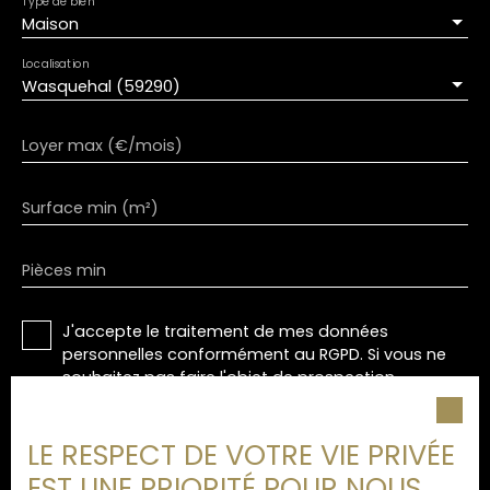
Type de bien
Maison
Localisation
Wasquehal (59290)
Loyer max (€/mois)
Surface min (m²)
Pièces min
J'accepte le traitement de mes données
personnelles conformément au RGPD. Si vous ne
souhaitez pas faire l'objet de prospection
commerciale par voie téléphonique, vous pouvez
vous inscrire gratuitement sur la liste d'opposition
LE RESPECT DE VOTRE VIE PRIVÉE
au démarchage téléphonique, prévu par l'article
L223-1 du code de la consommation, sur le site
EST UNE PRIORITÉ POUR NOUS