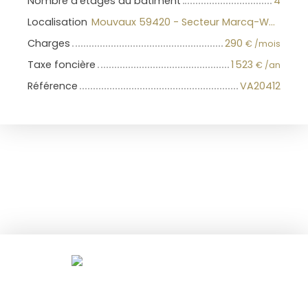
Nombre d'étages du bâtiment
4
Localisation
Mouvaux 59420 - Secteur Marcq-Wasquehal-Mouvaux
Charges
290
€ /mois
Taxe foncière
1 523
€ /an
Référence
VA20412