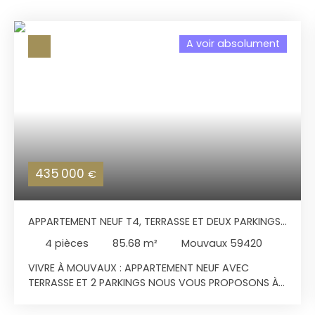
A voir absolument
435 000
€
APPARTEMENT NEUF T4, TERRASSE ET DEUX PARKINGS
EN SOUS-SOL
4
pièces
85.68
m²
Mouvaux 59420
VIVRE À MOUVAUX : APPARTEMENT NEUF AVEC
TERRASSE ET 2 PARKINGS NOUS VOUS PROPOSONS À
LA VENTE CET APPARTEMENT NEUF DE TYPE IV DE
85,68M2 AVEC SA TERRASSE PARFAITEMENT EXPOSÉE