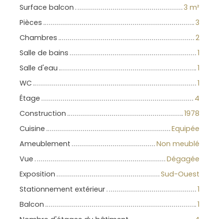
Surface balcon
3
m²
Pièces
3
Chambres
2
Salle de bains
1
Salle d'eau
1
WC
1
Étage
4
Construction
1978
Cuisine
Equipée
Ameublement
Non meublé
Vue
Dégagée
Exposition
Sud-Ouest
Stationnement extérieur
1
Balcon
1