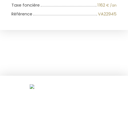
Taxe foncière
1 162
€ /an
Référence
VA22945