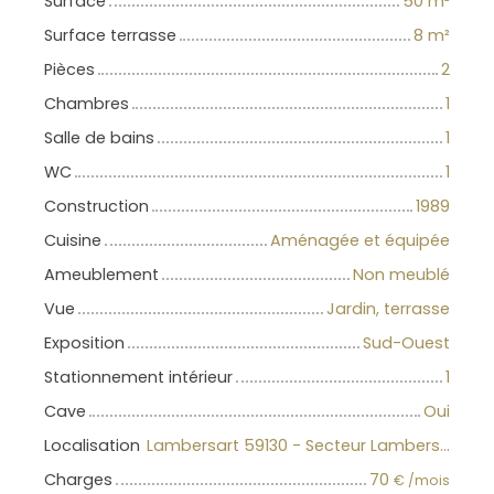
Surface
50
m²
Surface terrasse
8
m²
Pièces
2
Chambres
1
Salle de bains
1
WC
1
Construction
1989
Cuisine
Aménagée et équipée
Ameublement
Non meublé
Vue
Jardin, terrasse
Exposition
Sud-Ouest
Stationnement intérieur
1
Cave
Oui
Localisation
Lambersart 59130 - Secteur Lambersart
Charges
70
€ /mois