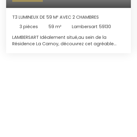
T3 LUMINEUX DE 59 M² AVEC 2 CHAMBRES
3
pièces
59
m²
Lambersart 59130
LAMBERSART Idéalement situé,au sein de la
Résidence La Carnoy, découvrez cet agréable
appartement T3 de 59 m², situé au 2ᵉ étage sans
ascenseur. Son emplacement constitue un
véritable atout : l’appartement se trouve à
proximité immédiate du métro Pont Supérieur, des
commerces et des commodités du quotidien.
L’appartement offre une distribution fonctionnelle
et de beaux volumes. Il se compose d’une entrée,
d’un séjour lumineux d’environ 20 m², d’une cuisine
aménagée et équipée, de deux chambres, d’une
salle de bains avec baignoire et de WC
indépendants. Grâce à son exposition Sud-Est et
à ses larges ouvertures, le logement bénéficie
d’une belle luminosité. Les fenêtres en PVC double
vitrage contribuent au confort de l’ensemble.