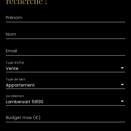
recherche !
Prénom
Nom
Email
Type d'offre
Vente
Type de bien
Appartement
Localisation
Lambersart 59130
Budget max (€)