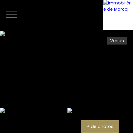
Vendu
Menu
Estimation
+ de photos