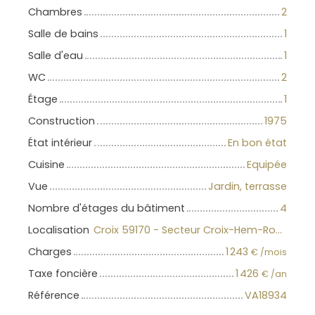
Chambres
2
Salle de bains
1
Salle d'eau
1
WC
2
Étage
1
Construction
1975
État intérieur
En bon état
Cuisine
Equipée
Vue
Jardin, terrasse
Nombre d'étages du bâtiment
4
Localisation
Croix 59170 - Secteur Croix-Hem-Roubaix
Charges
1 243
€ /mois
Taxe foncière
1 426
€ /an
Référence
VA18934