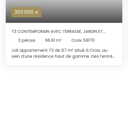
300 000
€
T3 CONTEMPORAIN AVEC TERRASSE, JARDIN ET
PRESTATIONS PREMIUM À CROIX
3
pièces
66.61
m²
Croix 59170
Joli appartement T3 de 67 m² situé à Croix, au
sein d’une résidence haut de gamme. Dès l’entrée,
un spacieux hall vous mène naturellement vers
une agréable pièce de vie de 28 m², regroupant
salon, salle à manger et cuisine ouverte. Cet
espace lumineux s’ouvre sur une belle terrasse de
16 m², prolongée par un petit jardin privatif, idéal
pour profiter des beaux jours. La partie nuit se
compose de deux chambres confortables de 14
m² et 9 m², qui se partagent une vaste salle de
douche aux finitions soignées. Situé au pied du
tram et à proximité immédiate du parc Barbieux,
l’appartement bénéficie d’un environnement