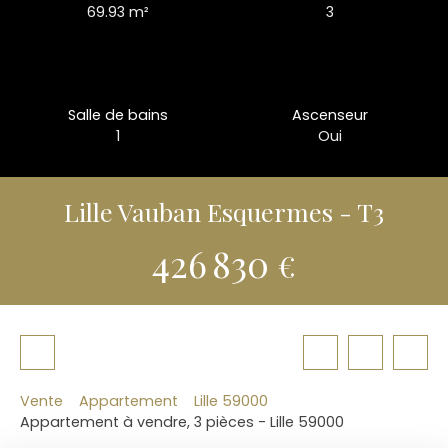
69.93
m²
3
Salle de bains
Ascenseur
1
Oui
Lille Vauban Esquermes - T3
426 830
€
Vente
Appartement
Lille 59000
Appartement à vendre, 3 pièces - Lille 59000