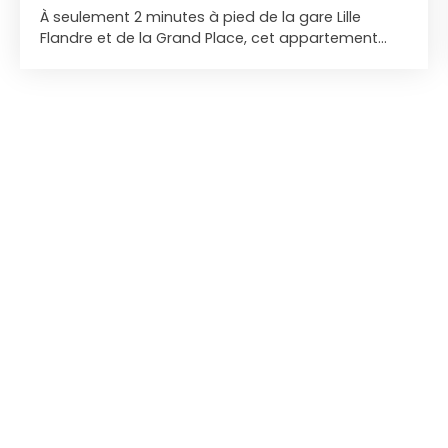
À seulement 2 minutes à pied de la gare Lille
Flandre et de la Grand Place, cet appartement
bénéficie d'une situation exceptionnelle au cœur
du centre-ville. Profitez d'une proximité immédiate
avec les transports en commun, commerces,
restaurants et services, parfait pour un mode de
vie urbain sans voiture ! Situé au rez-de-chaussée
d'une résidence sécurisée composée de deux
bâtiments, cet appartement se trouve dans un
cadre calme et paisible, à l'écart de l'agitation du
centre-ville. De par sa configuration, il offre
également une excellente opportunité pour une
activité de professions libérales. Surfaces et
configuration : Surface habitable : 80 m²3 pièces :
séjour, 2 chambresRez-de-chausséeAccès facile
et pratiquePoints forts : Luminosité
optimaleCalme remarquable malgré la proximité
du centre-villeCuisine équipée ouverte sur le
séjour, espace de vie maximiséSalle de bain avec
doucheBon état général, bien
entretenuChauffage collectif au gazDPE : CParking