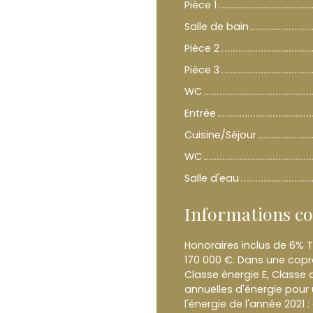
Pièce 1
Salle de bain
Pièce 2
Pièce 3
WC
Entrée
Cuisine/Séjour
WC
Salle d'eau
Informations c
Honoraires inclus de 6% T
170 000 €. Dans une copro
Classe énergie E, Class
annuelles d'énergie pour 
l'énergie de l'année 2021 :