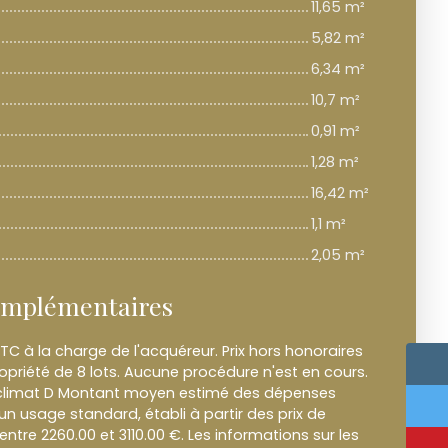
11,65 m²
5,82 m²
6,34 m²
10,7 m²
0,91 m²
1,28 m²
16,42 m²
1,1 m²
2,05 m²
omplémentaires
TC à la charge de l'acquéreur. Prix hors honoraires
priété de 8 lots. Aucune procédure n'est en cours.
e climat D Montant moyen estimé des dépenses
un usage standard, établi à partir des prix de
 entre 2260.00 et 3110.00 €. Les informations sur les