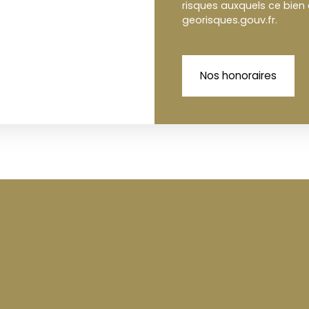
risques auxquels ce bien 
georisques.gouv.fr.
Nos honoraires