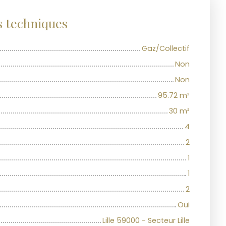
s techniques
Gaz/Collectif
Non
Non
95.72
m²
30
m²
4
2
1
1
2
Oui
Lille 59000 - Secteur Lille