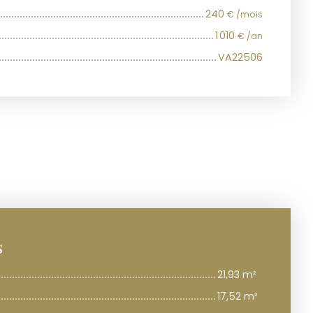
240
€ /mois
1 010
€ /an
VA22506
s
21,93 m²
17,52 m²