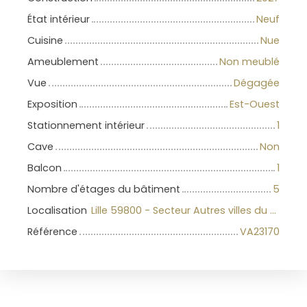
État intérieur
Neuf
Cuisine
Nue
Ameublement
Non meublé
Vue
Dégagée
Exposition
Est-Ouest
Stationnement intérieur
1
Cave
Non
Balcon
1
Nombre d'étages du bâtiment
5
Localisation
Lille 59800 - Secteur Autres villes du Nord
Référence
VA23170