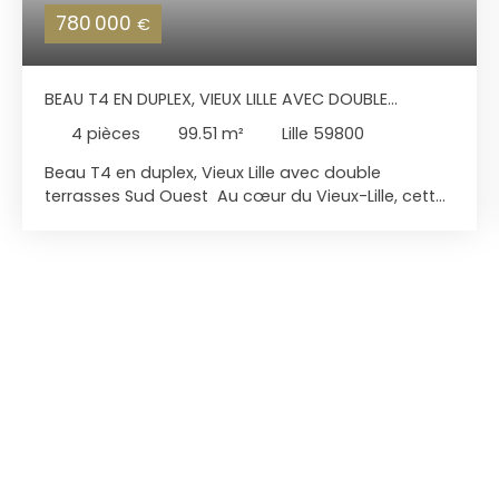
780 000
€
BEAU T4 EN DUPLEX, VIEUX LILLE AVEC DOUBLE
TERRASSES SUD OUEST
4
pièces
99.51
m²
Lille 59800
Beau T4 en duplex, Vieux Lille avec double
terrasses Sud Ouest Au cœur du Vieux-Lille, cette
résidence incarne une adresse rare et
confidentielle composée de seulement 15
appartements nichés dans les derniers étages
d’une résidence à l’architecture élégante et
contemporaine. Pensé pour une clientèle
exigeante, le programme offre des prestations de
qualité : résidence sécurisée, toiture végétalisée,
stationnements privatifs en sous-sol et matériaux
soigneusement sélectionnés, à quelques pas de
la Grand’Place, de la Citadelle et des gares Lille
Flandres et Lille Europe. Ce duplex inversé de 100
m² séduit dès l’entrée avec un spectaculaire