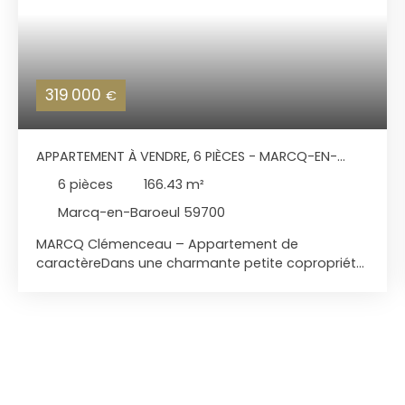
319 000
€
APPARTEMENT À VENDRE, 6 PIÈCES - MARCQ-EN-
BAROEUL 59700
6
pièces
166.43
m²
Marcq-en-Baroeul 59700
MARCQ Clémenceau – Appartement de
caractèreDans une charmante petite copropriété
de 4 lots, découvrez ce magnifique appartement
de 166,43m² au cachet exceptionnel. Vous serez
immédiatement séduit par ses éléments anciens
préservés : parquet d’origine, moulures élégantes
et cheminée, offrant une base idéale pour un
projet de rénovation ambitieux. Situé à deux pas
du tramway, ce bien bénéficie d’un emplacement