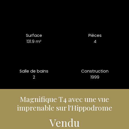
Surface
Pièces
131.9
m²
4
Salle de bains
Construction
2
1999
Magnifique T4 avec une vue
imprenable sur l'Hippodrome
Vendu