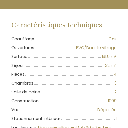
Caractéristiques techniques
Chauffage
Gaz
Ouvertures
PVC/Double vitrage
Surface
131.9
m²
Séjour
32
m²
Pièces
4
Chambres
3
Salle de bains
2
Construction
1999
Vue
Dégagée
Stationnement intérieur
1
Localisation
Marcq-en-Baroeul 59700 - Secteur Marcq-Wasquehal-Mouvaux