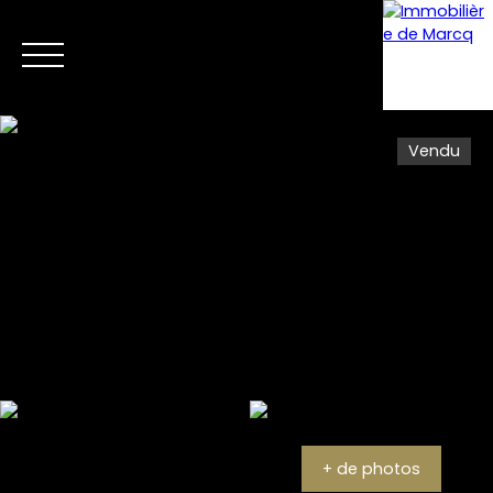
Vendu
Menu
Estimation
+ de photos