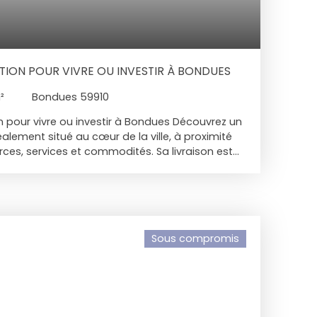
TION POUR VIVRE OU INVESTIR À BONDUES
²
Bondues 59910
 pour vivre ou investir à Bondues Découvrez un
lement situé au cœur de la ville, à proximité
s, services et commodités. Sa livraison est
2028. Le bâtiment C, élégant immeuble intimiste
 de seulement 14 lots, propose des
² à 67 m², disponibles au 1er ou 2ᵉ étage, avec
. Les appartements disposent de balcons,
l’extérieur en toute tranquillité. Les
Sous compromis
uent par leur luminosité, leurs volumes bien
ons de qualité, incluant parquet contrecollé,
uminium, volets roulants, salles de bains
ts soignés. Les terrasses et balcons
 les espaces de vie pour une belle continuité
aque logement dispose en option d’une place de