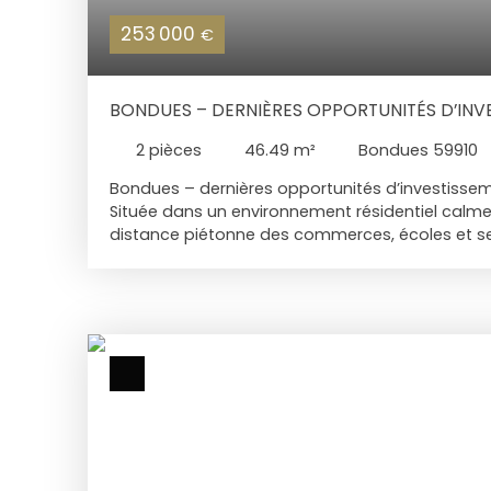
253 000
€
BONDUES – DERNIÈRES OPPORTUNITÉS D’INV
CENTRE-VILLE
2
pièces
46.49
m²
Bondues 59910
Bondues – dernières opportunités d’investissem
Située dans un environnement résidentiel calme
distance piétonne des commerces, écoles et ser
Prestige proposera prochainement ses dernier
disponibles dans le bâtiment C, pour une livraiso
deuxième trimestre 2028. Un appartement deux
actuellement proposé. Exposé nord / sud, il bén
configuration recherchée pour sa luminosité nat
au quotidien, particulièrement appréciée sur le 
logement, situé en rez-de-jardin, dispose d’une
prolongée par un jardin privatif d’environ 80 m²,
espace extérieur valorisant pour un futur locata
sur plan, cet appartement permet encore, selo
travaux, d’envisager certaines adaptations ou c