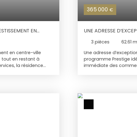
365 000
€
ESTISSEMENT EN
UNE ADRESSE D’EXCEP
3
pièces
62.61
m
ent en centre-ville
Une adresse d’exception
 tout en restant à
programme Prestige idéa
vices, la résidence
immédiate des commerce
s appartements
prévue au 2ᵉ trimestre 
n prévisionnelle fin
de deux étages composé
 pièces de 47 m² est
appartements T3 de 61 m
éficie d’une
différentes expositions
urelle et son confort
parfaits pour profiter de 
marché locatif. Le
appartements se disting
 terrasse de 6,5 m²
pensés et leurs prestati
 offrant un véritable
grandes baies vitrées al
ire. Proposés en vente
élégantes, et équipemen
n l’avancement des
prolongent agréablement
hoix de prestations, un
intérieur-extérieur. Ch