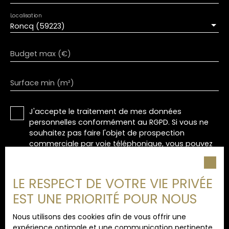
Localisation
Roncq (59223)
Budget max (€)
Surface min (m²)
J'accepte le traitement de mes données
personnelles conformément au RGPD. Si vous ne
souhaitez pas faire l'objet de prospection
commerciale par voie téléphonique, vous pouvez
vous inscrire gratuitement sur la liste d'opposition
au démarchage téléphonique, prévu par l'article
L223-1 du code de la consommation, sur le site
LE RESPECT DE VOTRE VIE PRIVÉE
Internet www.bloctel.gouv.fr ou par courrier
EST UNE PRIORITÉ POUR NOUS
adressé à :
Nous utilisons des cookies afin de vous offrir une
Société Worldline, Service Bloctel, CS 61311, 41013
expérience optimale et une communication pertinente