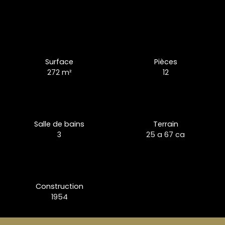
Surface
Pièces
272
m²
12
Salle de bains
Terrain
3
25 a 67 ca
Construction
1954