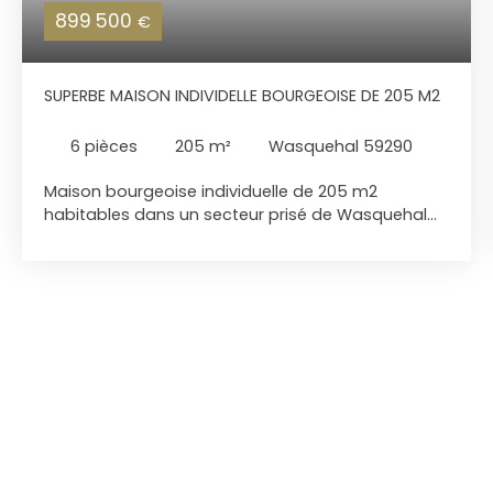
899 500
€
SUPERBE MAISON INDIVIDELLE BOURGEOISE DE 205 M2
6
pièces
205
m²
Wasquehal 59290
Maison bourgeoise individuelle de 205 m2
habitables dans un secteur prisé de Wasquehal
proche des axes et des commerces. Un grand hall
d'entrée vous mène à une très belle pièce de vie
de 38 m2 caractérisée par un cachet fou, parquet
chevron, cheminée ancienne, moulures.. Un salon /
salle à manger à l'ambiance plus moderne donne
sur un beau jardin clos orienté sud. La cuisine
centre du rez de chaussée est équipée et ultra
fonctionnelle. Au 1er étage se trouvent 4 grandes
chambres de 12 à 17,5 m2 parquetées, une salle de
bains . Au 2ème étage une autre chambre dotée
de sa salle de douche et dressing. Grenier Grand
garage hangar de 80 m2 pouvant accueillir