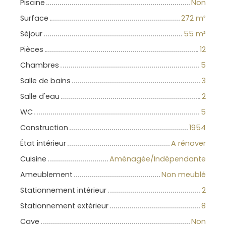
Piscine
Non
Surface
272
m²
Séjour
55
m²
Pièces
12
Chambres
5
Salle de bains
3
Salle d'eau
2
WC
5
Construction
1954
État intérieur
A rénover
Cuisine
Aménagée/Indépendante
Ameublement
Non meublé
Stationnement intérieur
2
Stationnement extérieur
8
Cave
Non