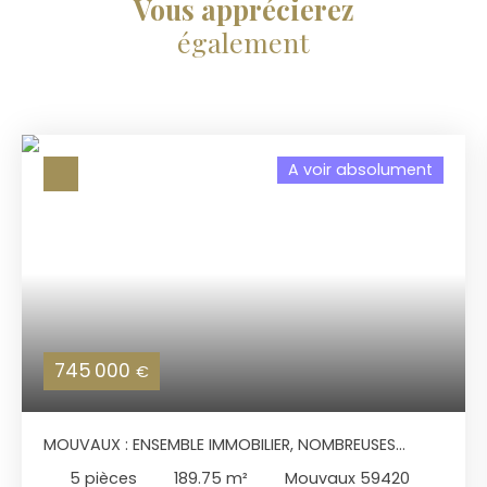
Vous apprécierez
également
A voir absolument
745 000
€
MOUVAUX : ENSEMBLE IMMOBILIER, NOMBREUSES
POSSIBILITÉS !
5
pièces
189.75
m²
Mouvaux 59420