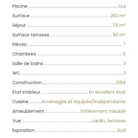
Piscine
Oui
Surface
262
m²
Séjour
75
m²
Surface terrasse
80
m²
Pièces
7
Chambres
5
Salle de bains
3
WC
3
Construction
2014
État intérieur
En excellent état
Cuisine
Aménagée et équipée/Indépendante
Ameublement
Entièrement meublé
Vue
Jardin, terrasse
Exposition
Sud