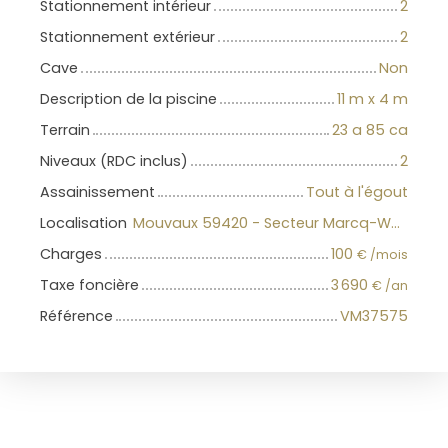
Stationnement intérieur
2
Stationnement extérieur
2
Cave
Non
Description de la piscine
11 m x 4 m
Terrain
23 a 85 ca
Niveaux (RDC inclus)
2
Assainissement
Tout à l'égout
Localisation
Mouvaux 59420 - Secteur Marcq-Wasquehal-Mouvaux
Charges
100
€ /mois
Taxe foncière
3 690
€ /an
Référence
VM37575