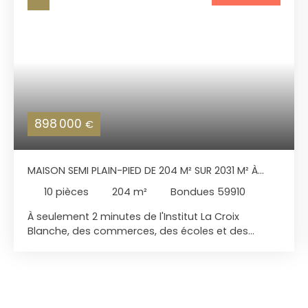
898 000
€
MAISON SEMI PLAIN-PIED DE 204 M² SUR 2031 M² À
BONDUES
10
pièces
204
m²
Bondues 59910
À seulement 2 minutes de l'Institut La Croix
Blanche, des commerces, des écoles et des
transports vers Lille et les gares, découvrez cette
belle maison individuelle de 204 m² habitables
(280 m² utiles), implantée sur une exceptionnelle
parcelle de plus de 2000 m² exposée Sud-Ouest.
Située dans un environnement prisé et verdoyant,