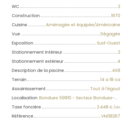
WC
2
Construction
1970
Cuisine
Aménagée et équipée/Américaine
Vue
Dégagée
Exposition
Sud-Ouest
Stationnement intérieur
2
Stationnement extérieur
4
Description de la piscine
4X8
Terrain
14 a 18 ca
Assainissement
Tout à l'égout
Localisation
Bondues 59910 - Secteur Bondues-Wambr-Roncq
Taxe foncière
2 448
€ /an
Référence
VM38267