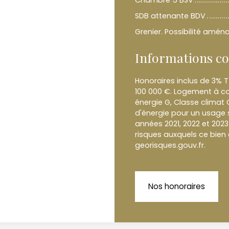
Chambre 5 BSV
SDB attenante BDV
Grenier. Possibilité am
Informations c
Honoraires inclus de 3% T
100 000 €. Logement à c
énergie G, Classe climat
d'énergie pour un usage s
années 2021, 2022 et 202
risques auxquels ce bien 
georisques.gouv.fr.
Nos honoraires