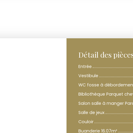
Détail des pièce
Entrée
Vestibule
WC fosse à débordemen
Bibliothèque Parquet che
Salon salle à manger Pa
Salle de jeux
Couloir
Buanderie 16.07m²