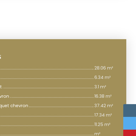
s
28.06 m²
6.34 m²
t
3.1 m²
vron
16.38 m²
rquet chevron
37.42 m²
17.34 m²
11.25 m²
m²