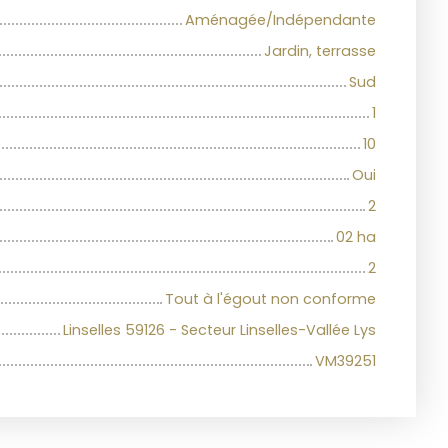
Aménagée/Indépendante
Jardin, terrasse
Sud
1
10
Oui
2
02 ha
2
Tout à l'égout non conforme
Linselles 59126 - Secteur Linselles-Vallée Lys
VM39251