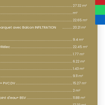
27.32 m²
m²
22.65 m²
parquet avec Balcon INFILTRATION
20.21 m²
9.4 m²
VRélec
22.45 m²
1.77 m²
6.22 m²
1.43 m²
9.11 m²
 + PVC.DV
15.27 m²
2 m²
int d'eau+ BSV
11.88 m²