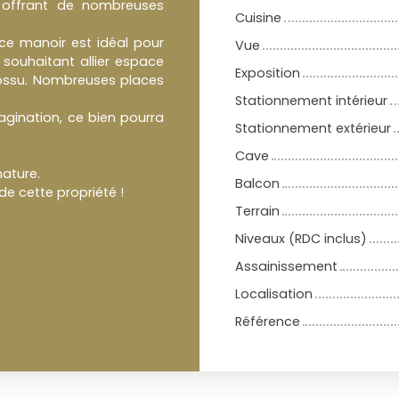
 offrant de nombreuses
Cuisine
ce manoir est idéal pour
Vue
 souhaitant allier espace
Exposition
cossu. Nombreuses places
Stationnement intérieur
agination, ce bien pourra
Stationnement extérieur
Cave
nature.
Balcon
de cette propriété !
Terrain
Niveaux (RDC inclus)
Assainissement
Localisation
Référence