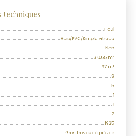
s techniques
Fioul
Bois/PVC/Simple vitrage
Non
310.65
m²
37
m²
8
5
1
1
2
1925
Gros travaux à prévoir