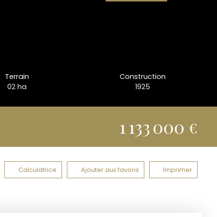
Terrain
Construction
02 ha
1925
1 133 000
€
Calculatrice
Ajouter aux favoris
Imprimer