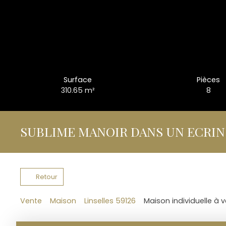
Surface
Pièces
310.65
m²
8
SUBLIME MANOIR DANS UN ECRIN
Retour
Vente
Maison
Linselles 59126
Maison individuelle à v