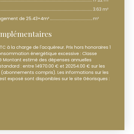
17.22 m²
3.63 m²
énagement de 25.43+4m²
m²
omplémentaires
TC à la charge de l'acquéreur. Prix hors honoraires 1
onsommation énergétique excessive : Classe
 G Montant estimé des dépenses annuelles
tandard : entre 14970.00 € et 20254.00 € sur les
3 (abonnements compris). Les informations sur les
est exposé sont disponibles sur le site Géorisques :