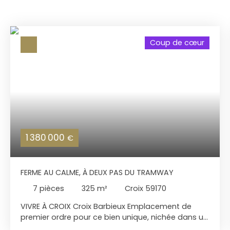
Coup de cœur
1 380 000
€
FERME AU CALME, À DEUX PAS DU TRAMWAY
7
pièces
325
m²
Croix 59170
VIVRE À CROIX Croix Barbieux Emplacement de
premier ordre pour ce bien unique, nichée dans un
havre de calme et de verdure cette magnifique