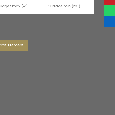
udget max (€)
Surface min (m²)
gratuitement