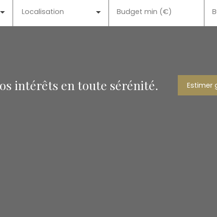
Localisation
Budget min (€)
B
s intérêts en toute sérénité.
Estimer 