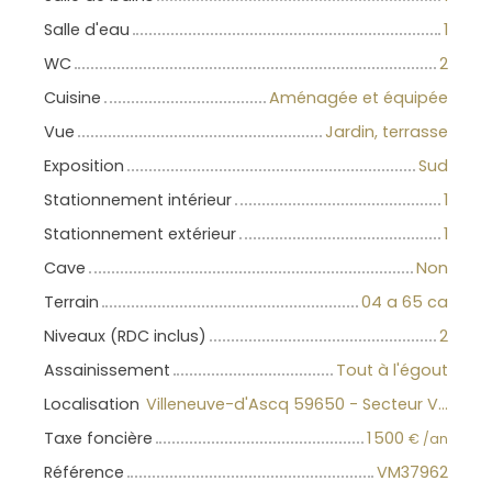
Salle d'eau
1
WC
2
Cuisine
Aménagée et équipée
Vue
Jardin, terrasse
Exposition
Sud
Stationnement intérieur
1
Stationnement extérieur
1
Cave
Non
Terrain
04 a 65 ca
Niveaux (RDC inclus)
2
Assainissement
Tout à l'égout
Localisation
Villeneuve-d'Ascq 59650 - Secteur Villeneuve d'Ascq
Taxe foncière
1 500
€ /an
Référence
VM37962