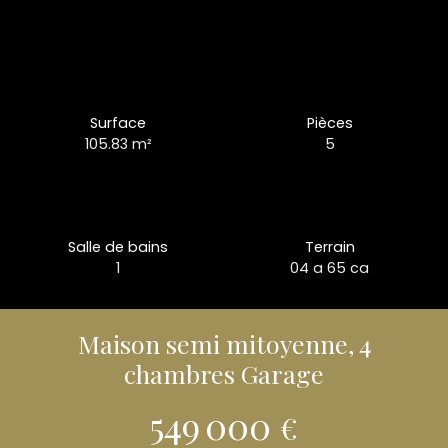
Surface
Pièces
105.83
m²
5
Salle de bains
Terrain
1
04 a 65 ca
Maison semi mitoyenne, 4
chambres Garage
549 000
€