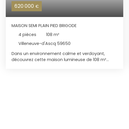
620 000
€
MAISON SEMI PLAIN PIED BRIGODE
4
pièces
108
m²
Villeneuve-d'Ascq 59650
Dans un environnement calme et verdoyant,
découvrez cette maison lumineuse de 108 m²
parfaitement entretenue. Au rez-de-chaussée,
vous profiterez d'une belle pièce de vie avec
cuisine équipée ouverte, d'un salon avec
cheminée donnant sur la terrasse et le jardin,
d'une chambre ainsi que d'une salle d'eau avec
WC. L'étage comprend deux chambres, une salle
de bains À l'extérieur, une terrasse, un jardin arboré
sans vis-à-vis, un garage avec double accès, un
carport et des places de stationnement
complètent ce bien. À proximité des commerces
et à seulement 15 minutes à pied de Saint-Adrien.