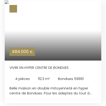
484 000
€
VIVRE EN HYPER CENTRE DE BONDUES
4
pièces
112.3
m²
Bondues 59910
Belle maison en double mitoyenneté en hyper
centre de Bondues. Pour les adeptes du tout à
pied. Jardin exposé SUD Maison lumineuse avec
une grande pièce de vie de plus de 50 m2 Vous