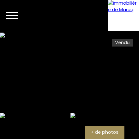
Vendu
Menu
Estimation
+ de photos