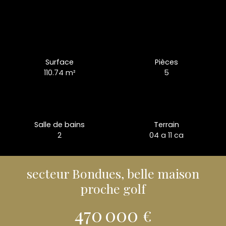
Surface
Pièces
110.74
m²
5
Salle de bains
Terrain
2
04 a 11 ca
secteur Bondues, belle maison
proche golf
470 000
€