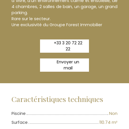
à vivre, d'un environnement calme et ensoleillé, de
4 chambres, 2 salles de bain, un garage, un grand
parking.
Rare sur le secteur.
Une exclusivité du Groupe Forest Immobilier
+33 3 20 72 22
22
Envoyer un
mail
Caractéristiques techniques
Piscine
Non
Surface
110.74
m²