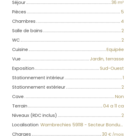
Séjour
36
m²
Pièces
5
Chambres
4
Salle de bains
2
WC
2
Cuisine
Equipée
Vue
Jardin, terrasse
Exposition
Sud-Ouest
Stationnement intérieur
1
Stationnement extérieur
2
Cave
Non
Terrain
04 a 11 ca
Niveaux (RDC inclus)
2
Localisation
Wambrechies 59118 - Secteur Bondues-Wambr-Roncq
Charges
30
€ /mois