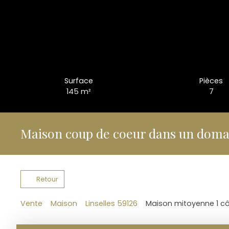
Surface
Pièces
145
m²
7
Maison coup de coeur dans un doma
Retour
Vente
Maison
Linselles 59126
Maison mitoyenne 1 côt