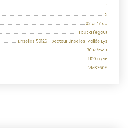
1
2
03 a 77 ca
Tout à l'égout
Linselles 59126 - Secteur Linselles-Vallée Lys
30
€ /mois
1 100
€ /an
VM37605