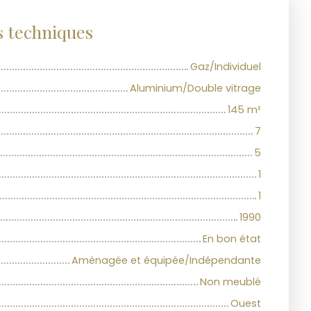
s techniques
Gaz/Individuel
Aluminium/Double vitrage
145
m²
7
5
1
1
1990
En bon état
Aménagée et équipée/Indépendante
Non meublé
Ouest