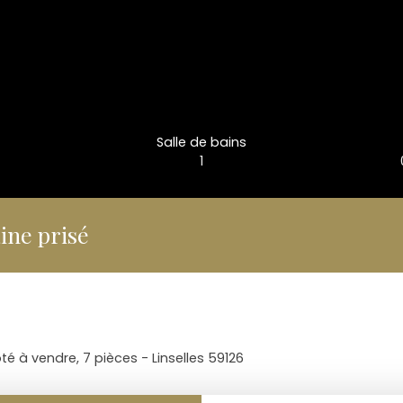
Salle de bains
1
ine prisé
é à vendre, 7 pièces - Linselles 59126