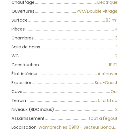
Chauffage
Electrique
Ouvertures
PVC/Double vitrage
Surface
83
m²
Pièces
4
Chambres
3
Salle de bains
1
WC
2
Construction
1972
État intérieur
A rénover
Exposition
Sud-Ouest
Cave
Oui
Terrain
01 a 51 ca
Niveaux (RDC inclus)
2
Assainissement
Tout à l'égout
Localisation
Wambrechies 59118 - Secteur Bondues-Wambr-Roncq