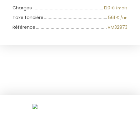
Charges
120
€ /mois
Taxe foncière
561
€ /an
Référence
VM32973