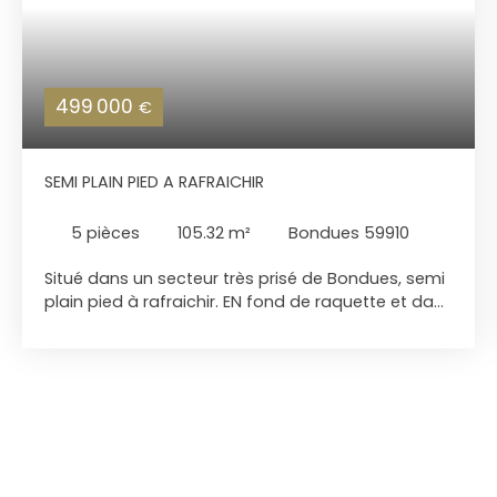
499 000
€
SEMI PLAIN PIED A RAFRAICHIR
5
pièces
105.32
m²
Bondues 59910
Situé dans un secteur très prisé de Bondues, semi
plain pied à rafraichir. EN fond de raquette et dans
un environnement très calme, venez découvrir
cette maison individuelle de plus de 100 m2 avec
une belle exposition. Bondues – Maison individuelle
semi plain-pied à rénover En RDC : - une entrée -
un bureau - un séjour avec CFB (insert) - une
cuisine indépendante - une chambre avec sa
salle de bain privative Au 1er : - 3 chambres - une
salle de douche, Un grand garage et 2/3 places