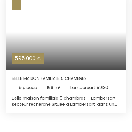
595 000
€
BELLE MAISON FAMILIALE 5 CHAMBRES
9
pièces
166
m²
Lambersart 59130
Belle maison familiale 5 chambres – Lambersart
secteur recherché Située à Lambersart, dans un
environnement prisé à proximité immédiate des
écoles, commerces, transports et du bois de la
Citadelle, découvrez cette élégante maison
familiale type bel étage développant 166 m²