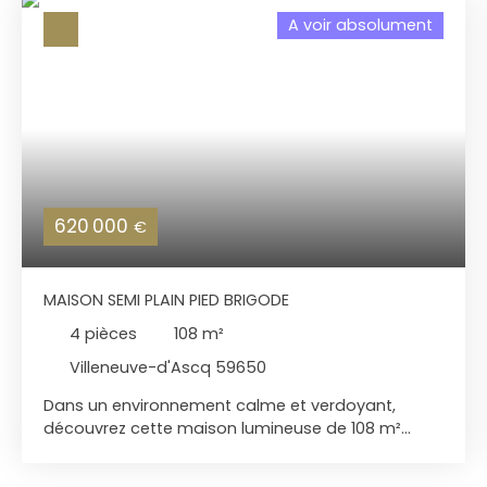
A voir absolument
620 000
€
MAISON SEMI PLAIN PIED BRIGODE
4
pièces
108
m²
Villeneuve-d'Ascq 59650
Dans un environnement calme et verdoyant,
découvrez cette maison lumineuse de 108 m²
parfaitement entretenue. Au rez-de-chaussée,
vous profiterez d'une belle pièce de vie avec