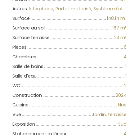
Autres
Interphone, Portail motorisé, Système d'alarme, Volets électriques
Surface
148.14
m²
Surface au sol
167
m²
Surface terrasse
23
m²
Pièces
6
Chambres
4
Salle de bains
1
Salle d'eau
1
WC
2
Construction
2024
Cuisine
Nue
Vue
Jardin, terrasse
Exposition
Sud
Stationnement extérieur
4