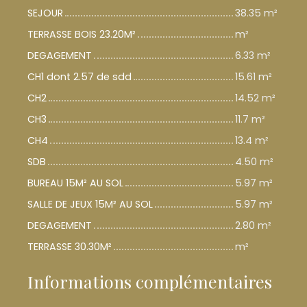
SEJOUR
38.35 m²
TERRASSE BOIS 23.20M²
m²
DEGAGEMENT
6.33 m²
CH1 dont 2.57 de sdd
15.61 m²
CH2
14.52 m²
CH3
11.7 m²
CH4
13.4 m²
SDB
4.50 m²
BUREAU 15M² AU SOL
5.97 m²
SALLE DE JEUX 15M² AU SOL
5.97 m²
DEGAGEMENT
2.80 m²
TERRASSE 30.30M²
m²
Informations complémentaires