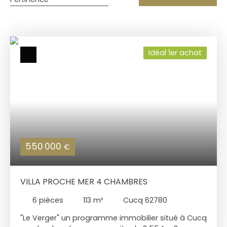
Idéal 1er achat
550 000
€
VILLA PROCHE MER 4 CHAMBRES
6
pièces
113
m²
Cucq 62780
"Le Verger" un programme immobilier situé à Cucq