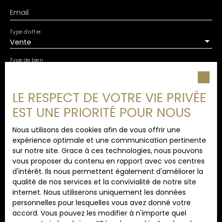
exposition sud/ouest, un palier donnant accès au
Email
local technique, un WC indépendant avec lave
main, à la pièce de vie également très lumineuse,
Type d'offre
accès terrasse et au jardin, à l'escalier pour
Vente
accéder au 1er étage. Au R+1 vous découvrirez 4
belles chambres, un palier et une salle de douches
Type de bien
Maison
avec un WC. Un verger et des espaces verts
communs d'une surface de 1 321 m2 vous offrent
Localisation
une qualité de vie en plein air.... Un bel endroit pour
LE RESPECT DE VOTRE VIE PRIVÉE
Cucq (62780)
une vie en secondaire, à l'année mais également
EST UNE PRIORITÉ POUR NOUS
un investissement locatif !! Opportunité A SAISIR !
Frais de Notaire réduits
Budget max (€)
Nous utilisons des cookies afin de vous offrir une
expérience optimale et une communication pertinente
sur notre site. Grace à ces technologies, nous pouvons
Surface min (m²)
vous proposer du contenu en rapport avec vos centres
d'intérêt. Ils nous permettent également d'améliorer la
qualité de nos services et la convivialité de notre site
Pièces min
internet. Nous utiliserons uniquement les données
personnelles pour lesquelles vous avez donné votre
J'accepte le traitement de mes données
accord. Vous pouvez les modifier à n'importe quel
personnelles conformément au RGPD. Si vous ne