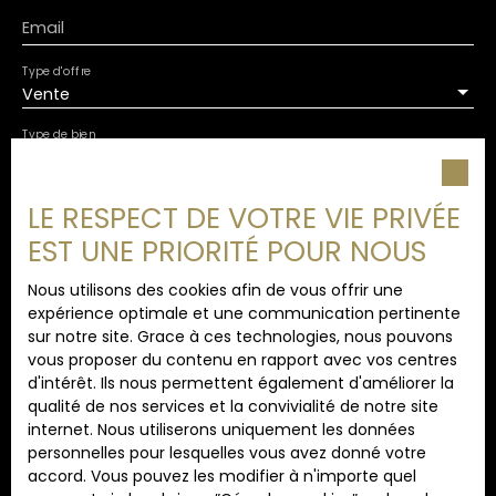
Email
Type d'offre
Vente
Type de bien
Maison
Localisation
LE RESPECT DE VOTRE VIE PRIVÉE
Étaples (62630)
EST UNE PRIORITÉ POUR NOUS
Budget max (€)
Nous utilisons des cookies afin de vous offrir une
expérience optimale et une communication pertinente
sur notre site. Grace à ces technologies, nous pouvons
Surface min (m²)
vous proposer du contenu en rapport avec vos centres
d'intérêt. Ils nous permettent également d'améliorer la
qualité de nos services et la convivialité de notre site
Pièces min
internet. Nous utiliserons uniquement les données
personnelles pour lesquelles vous avez donné votre
J'accepte le traitement de mes données
accord. Vous pouvez les modifier à n'importe quel
personnelles conformément au RGPD. Si vous ne