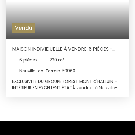
Vendu
MAISON INDIVIDUELLE À VENDRE, 6 PIÈCES -
NEUVILLE-EN-FERRAIN 59960
6
pièces
220
m²
Neuville-en-Ferrain 59960
EXCLUSIVITE DU GROUPE FOREST MONT d'HALLUIN -
INTÉRIEUR EN EXCELLENT ÉTATÀ vendre : à Neuville-
en-Ferrain (59960) venez découvrir cette maison
de 6 pièces de 220 m² bâtie sur 3 245 m² de
terrain. Elle profite d'une vue dégagée et bénéficie
d'une exposition sud-ouest. Au Rez de chaussée,
une pièce de vie de 90 m2 (un séjour de 66 m2
avec poêle à bois, cuisine haut de gamme
entièrement équipée), cellier. Magnifique domaine