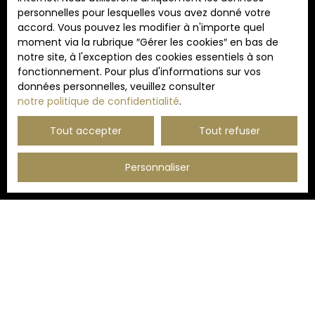
Société Worldline, Service Bloctel, CS 61311, 41013
personnelles pour lesquelles vous avez donné votre
BLOIS CEDEX.
accord. Vous pouvez les modifier à n'importe quel
moment via la rubrique ″Gérer les cookies″ en bas de
Pour en savoir plus sur le traitement de vos
notre site, à l'exception des cookies essentiels à son
données personnelles, veuillez consulter notre
fonctionnement. Pour plus d'informations sur vos
politique de confidentialité
.
données personnelles, veuillez consulter
notre politique de confidentialité
.
Tout accepter
Tout refuser
Recevoir des annonces
Personnaliser
JE RECHERCHE UN BIEN
Vente appartement Lille (59000)