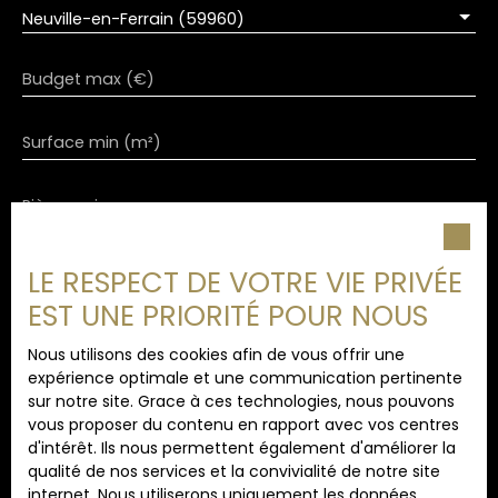
Neuville-en-Ferrain (59960)
Budget max (€)
Surface min (m²)
Pièces min
J'accepte le traitement de mes données
LE RESPECT DE VOTRE VIE PRIVÉE
personnelles conformément au RGPD. Si vous ne
EST UNE PRIORITÉ POUR NOUS
souhaitez pas faire l'objet de prospection
commerciale par voie téléphonique, vous pouvez
Nous utilisons des cookies afin de vous offrir une
vous inscrire gratuitement sur la liste d'opposition
expérience optimale et une communication pertinente
au démarchage téléphonique, prévu par l'article
sur notre site. Grace à ces technologies, nous pouvons
L223-1 du code de la consommation, sur le site
vous proposer du contenu en rapport avec vos centres
Internet www.bloctel.gouv.fr ou par courrier
d'intérêt. Ils nous permettent également d'améliorer la
adressé à :
qualité de nos services et la convivialité de notre site
internet. Nous utiliserons uniquement les données