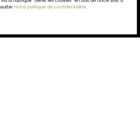
 la rubrique ″Gérer les cookies″ en bas de notre site, à
nsulter
notre politique de confidentialité
.
INFORMATIONS
Nos honoraires
Mentions légales
Politique de confidentialité
Plan du site
Gérer les cookies
Propulsé par