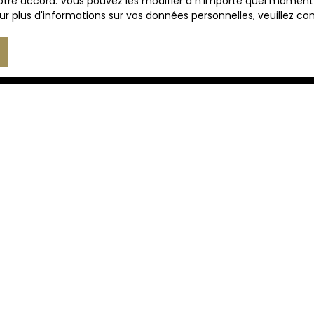
tre accord. Vous pouvez les modifier à n'importe quel moment via
r plus d'informations sur vos données personnelles, veuillez co
Recevoir des annonces
JE SUIS PROPRIÉTAIRE
Estimez votre bien
Vendre avec nous
Espace vendeur
Nous contacter