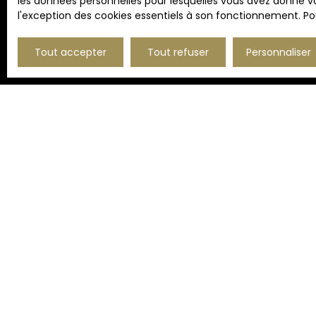
les données personnelles pour lesquelles vous avez donné vo
l'exception des cookies essentiels à son fonctionnement. Pou
Tout accepter
Tout refuser
Personnaliser
JE RECHERCHE UN BIEN
Vente appartement Lille (59000)
Vente appartement Marcq-en-Baroeul (59700)
Vente maison Lambersart (59130)
Vente appartement Mouvaux (59420)
Vente maison Mouvaux (59420)
Vente maison Marcq-en-Baroeul (59700)