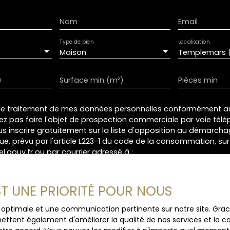
Nom
Email
Type de bien
Localisation
Maison
Templemars 
)
Surface min (m²)
Pièces min
le traitement de mes données personnelles conformément au
ez pas faire l'objet de prospection commerciale par voie tél
s inscrire gratuitement sur la liste d'opposition au démarch
e, prévu par l'article L223-1 du code de la consommation, sur l
l.gouv.fr ou par courrier adressé à :
ldline, Service Bloctel, CS 61311, 41013 BLOIS CEDEX.
EST UNE PRIORITÉ POUR NOUS
oir plus sur le traitement de vos données personnelles, veuill
ique de confidentialité
.
ce optimale et une communication pertinente sur notre site. Gr
ettent également d'améliorer la qualité de nos services et la con