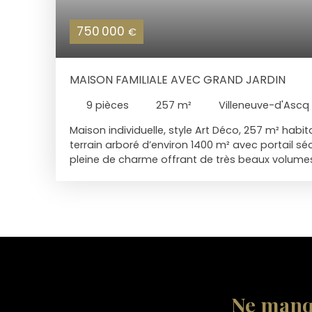
750 000
€
MAISON FAMILIALE AVEC GRAND JARDIN
9
pièces
257
m²
Villeneuve-d'Ascq
Maison individuelle, style Art Déco, 257 m² habi
terrain arboré d’environ 1400 m² avec portail sé
pleine de charme offrant de très beaux volumes.
Idéal famille, proche école Saint Adrien. Au re
lumineux avec cheminée feu de bois (insert) et
salle à mangerUne suite parentale complète ave
grand bureau idéal pour le télétravailUne salle d
pour les enfantsUne buanderie pratique et bien 
accessible. À l’étage :4 grandes chambres lum
salle de bain baignoire)Une salle de bain sur le 
aménageable Les extérieurs et annexes : - Un ga
pétanque - Une grande cave avec plusieurs es
Ne manq
maison familiale pleine de charme, spacieuse et