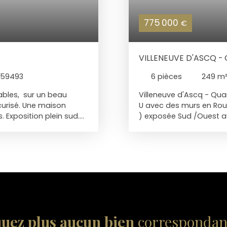
775 000
€
VILLENEUVE D'ASCQ -
 59493
6
pièces
249
m
tables, sur un beau
Villeneuve d'Ascq - Qua
curisé. Une maison
U avec des murs en Roug
 Exposition plein sud.
) exposée Sud /Ouest av
z-de-chausséeUn salon
de 250 m2 environ et s
 sol en résineUne grande
chaussée :Une entrée ave
c vue sur le jardinUn
manger avec cheminée fe
e jeux ou pièce de vie
dinatoire avec coin repa
insonorisée, facilement
chambres, 2 salles de 
ineuses (dont une avec
dans grenier aménagé 
palierUn grenier
aménagé au rez de chau
rage - Un terrain de
et 1 chambre à l'étage
paces de stockage Une
servir de bureaux, loge
uez plus aucun bien
correspondant
 très confortable !
parking 5 voitures , Cou