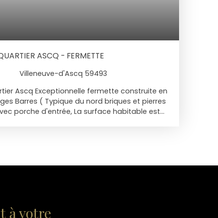
 QUARTIER ASCQ - FERMETTE
²
Villeneuve-d'Ascq 59493
rtier Ascq Exceptionnelle fermette construite en
es Barres ( Typique du nord briques et pierres
ec porche d'entrée, La surface habitable est
a surface cadastrale de 960 m2. Rez de
c vestiaire et toilettes, un salon / salle à
u de bois de 46 m2 sur jardin, cuisine
s de 22 m2 , bureau , buanderie. Etage: 5
bains et une salle de douches plus une chambre
avec point d'eau. Un logement indépendant
ssée avec séjour , chambre et salle de bains
. Une autre dépendance aménagée qui peut
ment ou autres avec étage. Garage 3 voitures.
 à votre
r intérieure avec porche et jardin aménagé. A