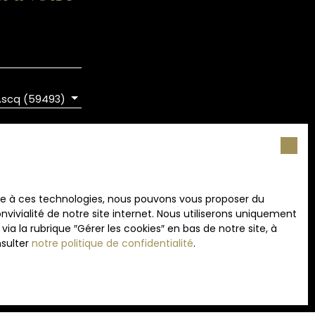
, de l'école réputée St Adrien et autres , du
llades et des transports ( bus et métro ).
charme dans un endroit recherché ,les
 ce secteur... Idéal famille nombreuse ou projet
'Ascq (59493)
 RGPD. Si vous
éphonique, vous
ace à ces technologies, nous pouvons vous proposer du
age
vivialité de notre site internet. Nous utiliserons uniquement
e site Internet
 la rubrique ″Gérer les cookies″ en bas de notre site, à
nsulter
notre politique de confidentialité
.
ez consulter