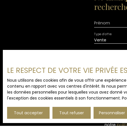
recherche
Prénom
Type d'offre
Vente
Budget max (€
LE RESPECT DE VOTRE VIE PRIVÉE 
J'accepte 
ne souhait
Nous utilisons des cookies afin de vous offrir une expérien
pouvez vou
contenu en rapport avec vos centres d'intérêt. Ils nous perm
téléphoniqu
les données personnelles pour lesquelles vous avez donné vo
www.blocte
l'exception des cookies essentiels à son fonctionnement. Pou
Société Wor
Tout accepter
Tout refuser
Personnaliser
Pour en sav
notre
polit