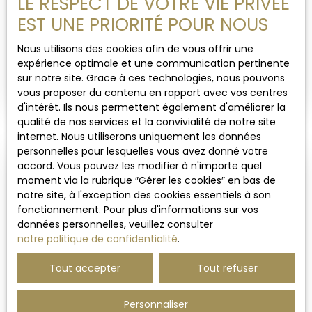
LE RESPECT DE VOTRE VIE PRIVÉE
maison est en excellent état technique,
EST UNE PRIORITÉ POUR NOUS
MAISON MITOYENNE CENTRE VILLE PARKING
entretenue avec soin et pensée pour une vie
familiale. Un véritable coup de cœur dans un
PRIVE
Nous utilisons des cookies afin de vous offrir une
5
pièces
103.2
m²
Wervicq-Sud 59117
environnement privilégié.
expérience optimale et une communication pertinente
EXCLUSIVITE MAISON SEMI INDIVIDUELLE AVEC
sur notre site. Grace à ces technologies, nous pouvons
STATIONNEMENT PRIVATIF Découvrez cette
vous proposer du contenu en rapport avec vos centres
charmante maison semi-individuelle des années
d'intérêt. Ils nous permettent également d'améliorer la
1930, idéalement située au cœur de Wervicq-Sud.
qualité de nos services et la convivialité de notre site
Lumineuse et accueillante, cette propriété saura
internet. Nous utiliserons uniquement les données
séduire toute la famille. Le rez-de-chaussée se
personnelles pour lesquelles vous avez donné votre
compose d'un séjour accueillant. La cuisine
accord. Vous pouvez les modifier à n'importe quel
Vendu
spacieuse est à aménager selon vos goûts et
moment via la rubrique ″Gérer les cookies″ en bas de
offre un espace idéal pour préparer vos plats
notre site, à l'exception des cookies essentiels à son
préférés. Vous trouverez également une salle de
fonctionnement. Pour plus d'informations sur vos
bain équipée d'une baignoire balnéo ainsi qu'une
données personnelles, veuillez consulter
buanderie pratique pour simplifier votre quotidien.
notre politique de confidentialité
.
À l'étage, vous disposerez de deux chambres
confortables. Le deuxième étage propose deux
Tout accepter
Tout refuser
chambres d'appoint, parfaites pour vos invités ou
pour aménager un bureau ou salle de jeux. À
209 000
€
Personnaliser
l'extérieur, profitez d'un stationnement privé