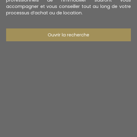
professionnels de l’immobilier sauront vous
accompagner et vous conseiller tout au long de votre
processus d’achat ou de location.
Ouvrir la recherche
Type d'offre
Vente
Type de bien
Maison
Localisation
Wervicq-Sud (59117)
Budget min (€)
Budget max (€)