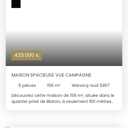
435 000
€
MAISON SPACIEUSE VUE CAMPAGNE
5
pièces
156
m²
Wervicq-Sud 59117
Découvrez cette maison de 156 m², située dans le
quartier prisé de Blaton, à seulement 100 mètres
de Linselles. Profitez d'une vue panoramique sur
les champs environnants, créant ainsi un cadre de
vie paisible Au rez-de-chaussée, vous trouverez
une entrée avec rangements, une pièce de vie de