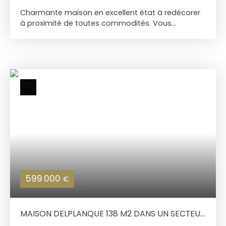
d’imagination, ce bien pourra devenir un véritable
Charmante maison en excellent état à redécorer
bijou. Pour les amateurs de charme, d'authenticité
à proximité de toutes commodités. Vous
et de nature. Une visite s’impose pour apprécier
découvrirez : Au RDC : Une entrée avec un WC, Un
tout le potentiel de cette propriété !
séjour avec foyer fermé fonctionnel Une cuisine
équipée A l'étage : 3 belles chambres 1 salle de
douche Un garage avec buanderie Et un garage
déporté Un très beau jardin entretenu avec son
cabanon
599 000
€
MAISON DELPLANQUE 138 M2 DANS UN SECTEUR
PRISÉ DE WERVICQ-SUD