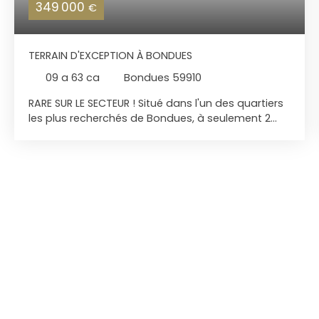
349 000
€
TERRAIN D'EXCEPTION À BONDUES
09 a 63 ca
Bondues 59910
RARE SUR LE SECTEUR ! Situé dans l'un des quartiers
les plus recherchés de Bondues, à seulement 2
minutes de l'Institut La Croix Blanche, des
commerces, des écoles et des transports
permettant de rejoindre rapidement Lille, ses
gares et Paris, découvrez ce magnifique terrain
constructible de 974 m² offrant un cadre de vie
exceptionnel. Niché en fond d'allée privée, à l'abri
des regards, ce terrain bénéficie d'un
environnement calme et verdoyant avec une vue
totalement dégagée sur les champs, sans aucun
vis-à-vis. Les atouts qui font la différence : ✅
Emplacement premium dans un secteur
résidentiel très prisé ✅ Terrain de 974 m² offrant
de nombreuses possibilités de construction ✅