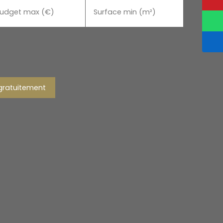
udget max (€)
Surface min (m²)
gratuitement