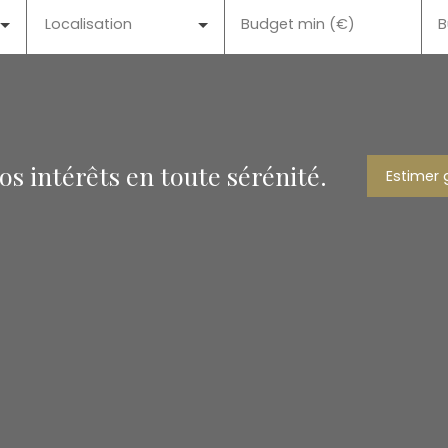
Localisation
Budget min (€)
B
s intérêts en toute sérénité.
Estimer 