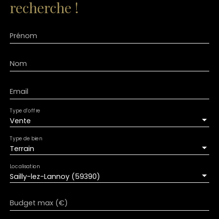
recherche !
Prénom
Nom
Email
Type d'offre
Vente
Type de bien
Terrain
Localisation
Sailly-lez-Lannoy (59390)
Budget max (€)