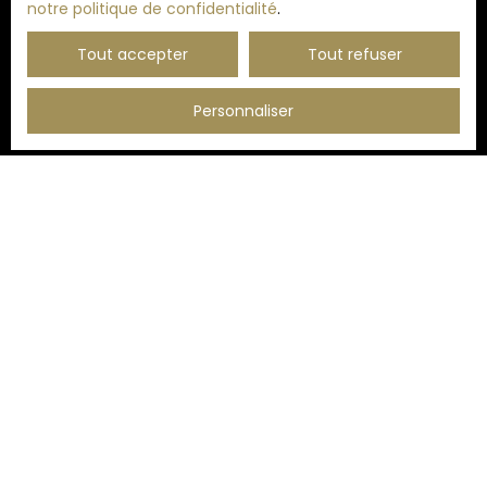
notre politique de confidentialité
.
Recevoir des annonces
Tout accepter
Tout refuser
Personnaliser
JE RECHERCHE UN BIEN
Vente appartement Lille (59000)
Vente appartement Marcq-en-Baroeul (59700)
Vente maison Lambersart (59130)
Vente appartement Mouvaux (59420)
Vente maison Mouvaux (59420)
Vente maison Marcq-en-Baroeul (59700)