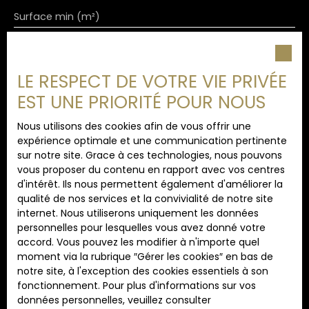
Surface min (m²)
J'accepte le traitement de mes données
personnelles conformément au RGPD. Si vous ne
LE RESPECT DE VOTRE VIE PRIVÉE
souhaitez pas faire l'objet de prospection
EST UNE PRIORITÉ POUR NOUS
commerciale par voie téléphonique, vous pouvez
vous inscrire gratuitement sur la liste d'opposition
Nous utilisons des cookies afin de vous offrir une
au démarchage téléphonique, prévu par l'article
expérience optimale et une communication pertinente
L223-1 du code de la consommation, sur le site
sur notre site. Grace à ces technologies, nous pouvons
Internet www.bloctel.gouv.fr ou par courrier
vous proposer du contenu en rapport avec vos centres
adressé à :
d'intérêt. Ils nous permettent également d'améliorer la
qualité de nos services et la convivialité de notre site
Société Worldline, Service Bloctel, CS 61311, 41013
internet. Nous utiliserons uniquement les données
BLOIS CEDEX.
personnelles pour lesquelles vous avez donné votre
accord. Vous pouvez les modifier à n'importe quel
Pour en savoir plus sur le traitement de vos
moment via la rubrique ″Gérer les cookies″ en bas de
données personnelles, veuillez consulter notre
notre site, à l'exception des cookies essentiels à son
politique de confidentialité
.
fonctionnement. Pour plus d'informations sur vos
données personnelles, veuillez consulter