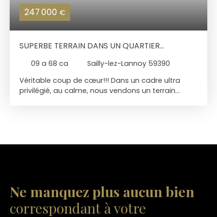
247 000
€
SUPERBE TERRAIN DANS UN QUARTIER
RECHERCHÉ DE SAILLY
09 a 68 ca
Sailly-lez-Lannoy 59390
Véritable coup de cœur!!! Dans un cadre ultra
privilégié, au calme, nous vendons un terrain
viabilisé à Sailly lez Lannoy – Limite Hem / Willems Il
s'agit d'un terrain arboré de 968 m2(19 m / 21 m x
47m) Les étude de sol G1 & G2 ont été réalisées Il
n'y a pas d'assainissement collectif , une
microstation est à prévoir Emprise au sol max : 40
% - Constructibilité dans une bande de 25 m en
limite de voirie Libre de constructeur
Ne manquez plus aucun bien
correspondant à votre